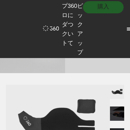
プ
360
ピ
購入
ロ
に
ッ
ダ
つ
ク
ク
い
ア
ト
て
ッ
Wrist Pillow
プ