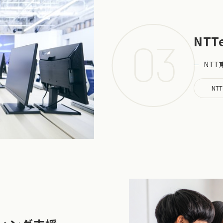
NTTe
03
NT
NT