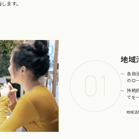
指します。
地域
01
各自
のロ
持続
でを
地域活