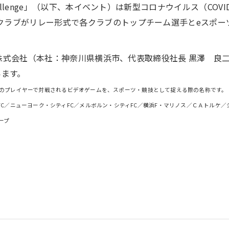
Challenge」（以下、本イベント）は新型コロナウイルス（CO
8クラブがリレー形式で各クラブのトップチーム選手とeスポ
マリノス株式会社（本社：神奈川県横浜市、代表取締役社長 黒澤 
います。
数のプレイヤーで対戦されるビデオゲームを、スポーツ・競技として捉える際の名称です。
ター・シティFC／ニューヨーク・シティFC／メルボルン・シティFC／横浜F・マリノス／ＣＡ
ープ