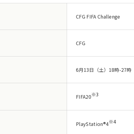
CFG FIFA Challenge
CFG
6月13日（土）18時-27時
※3
FIFA20
※4
PlayStation®4