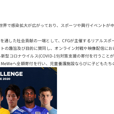
が全世界で感染拡大が広がっており、スポーツや興行イベントが
ポーツを通した社会貢献の一端として、CFGが主催するリアルス
ントの趣旨及び目的に賛同し、オンライン対戦や映像配信にお
型コロナウイルス(COVID-19)対策支援の寄付を行うこと
ouMeWeへ全額寄付を行い、児童養護施設ならびに子どもた