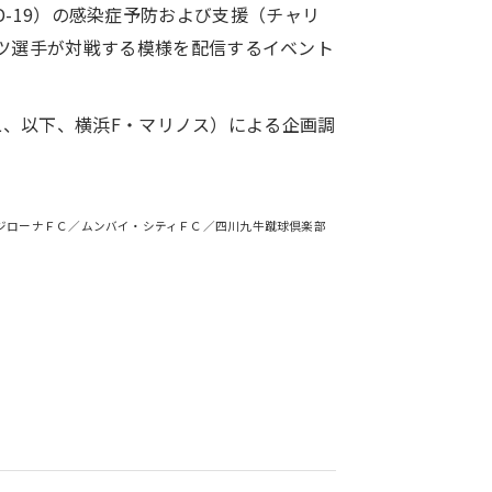
VID-19）の感染症予防および支援（チャリ
ーツ選手が対戦する模様を配信するイベント
良二、以下、横浜F・マリノス）による企画調
トルケ／ジローナＦＣ／ムンバイ・シティＦＣ／四川九牛蹴球倶楽部