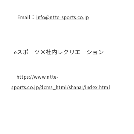
：
Email
info@ntte-sports.co.jp
スポーツ×社内レクリエーション
e
https://www.ntte-
sports.co.jp/dcms_html/shanai/index.html