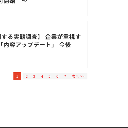
付開始 ～
する実態調査】 企業が重視す
「内容アップデート」 今後
1
2
3
4
5
6
7
次へ >>