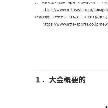
※1 「Yokosuka e-Sports Project」への参画につ
https://www.ntt-east.co.jp/kanaga
※2 横須賀市、NTT東日本、NTTe-SportsとのI
https://www.ntte-sports.co.jp/ne
１．大会概要的