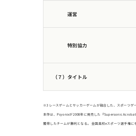
運営
特別協力
（７）タイトル
※3 レースゲームとサッカーゲームが融合した、スポーツゲ
本作は、Psyonixが2008年に発売した『Supersonic A
獲得したチームが勝利となる。 全国高校eスポーツ選手権に