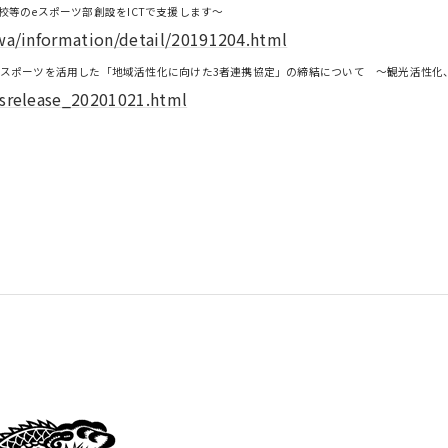
いて ～高校等のeスポーツ部創設をICTで支援します～
wa/information/detail/20191204.html
CT及び新たなスポーツを活用した「地域活性化に向けた3者連携協定」の締結について ～観光
wsrelease_20201021.html