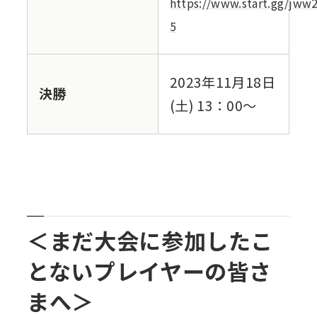
https://www.start.gg/jww
5
2023年11⽉18⽇
決勝
(⼟) 13：00～
＜まだ大会に参加したこ
とないプレイヤーの皆さ
まへ＞