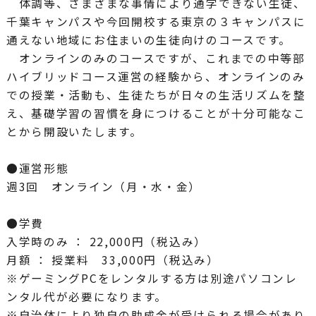
体調等、さまざまな事情により通学できない生徒、
千葉キャンパスや今回開校する東京の３キャンパスに
通えない地域にお住まいの生徒向けのコースです。
オンラインのみのコースですが、これまでの中等部
ハイブリッドコース運営の経験から、オンラインのみ
での授業・活動も、生徒たちが日々の生活リズムを整
え、基礎学習の習慣を身につけることが十分可能なこ
とから開設いたします。
●運営形態
週3回 オンライン（月・水・金）
●学費
入学時のみ ： 22,000円（税込み）
月額 ： 授業料 33,000円（税込み）
※ゲーミングPCをレンタルする方は別途パソコンレ
ンタル代が必要になります。
※自治体により独自の助成金が受けられる場合があり