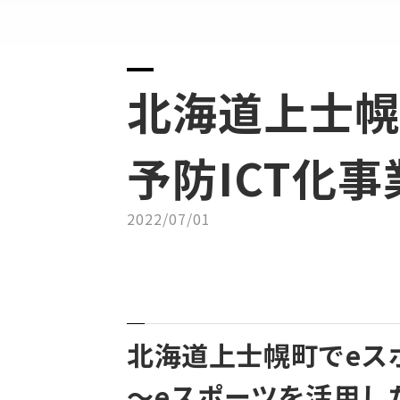
北海道上士幌
予防ICT化
2022/07/01
北海道上士幌町でeス
～eスポーツを活用し