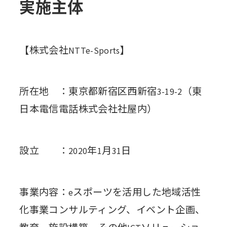
実施主体
【株式会社
】
NTTe-Sports
所在地 ：東京都新宿区西新宿
（東
3-19-2
日本電信電話株式会社社屋内）
設立 ：
年
月
日
2020
1
31
事業内容：
スポーツを活用した地域活性
e
化事業コンサルティング、イベント企画、
教育、施設構築、その他
ソリューショ