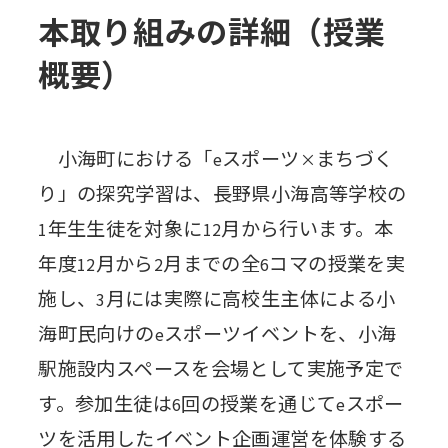
本取り組みの詳細（授業
概要）
小海町における「
スポーツ
まちづく
e
×
り」の探究学習は、長野県小海高等学校の
年生生徒を対象に
月から行います。本
1
12
年度
月から
月までの全
コマの授業を実
12
2
6
施し、
月には実際に高校生主体による小
3
海町民向けの
スポーツイベントを、小海
e
駅施設内スペースを会場として実施予定で
す。参加生徒は
回の授業を通じて
スポー
6
e
ツを活用したイベント企画運営を体験する