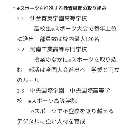
eスポーツを推進する教育機関の取り組み
仙台育英学園高等学校
2-1
高校生
スポーツ大会で毎年上位
e
に進出 部員数は校内最大
名
120
阿南工業高等専門学校
2-2
授業のなかに
スポーツを取り込
e
む 部活は全国大会進出へ 学業と両立
のルール
中央国際学園 中央国際高等学
2-3
校
スポーツ高等学院
e
スポーツで不登校を乗り越える
e
デジタルに強い人材を育成