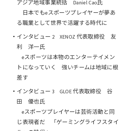
アジア地域事業統括
氏
Daniel Cao
日本でも
スポーツプレイヤーが夢あ
e
る職業として世界で活躍する時代に
インタビュー
代表取締役 友
2 XENOZ
利 洋一氏
スポーツは本物のエンターテイメン
e
トになっていく 強いチームは地域に根
差す
インタビュー
代表取締役 谷
3 GLOE
田 優也氏
スポーツプレイヤーは芸術活動と同
e
じ表現者だ 「ゲーミングライフスタイ