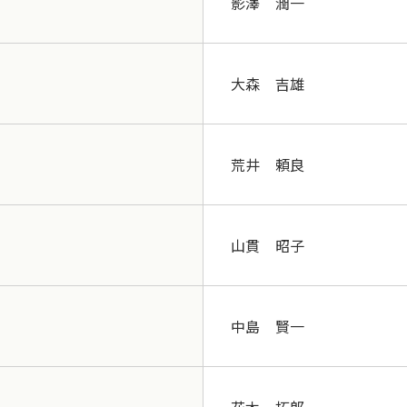
影澤 潤一
大森 吉雄
荒井 頼良
山貫 昭子
中島 賢一