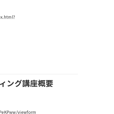
ex.html?
ティング講座概要
lPeKPww/viewform