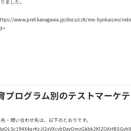
なりました。
ttps://www.pref.kanagawa.jp/docs/cz6/me-byokaizen/ind
d
<
教育プログラム別のテストマーケ
み先・問い合わせ先は、以下のとおりです。
/1FAIpQLSc194X4qrKzJl2xVXcybDayOmzGkbk2KlZOAHBSGyh