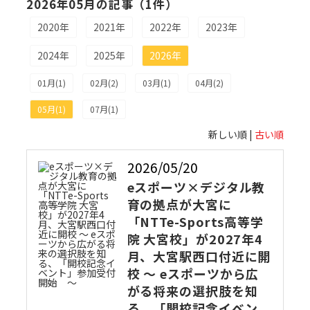
2026年05月の記事（1件）
2020年
2021年
2022年
2023年
2024年
2025年
2026年
01月(1)
02月(2)
03月(1)
04月(2)
05月(1)
07月(1)
新しい順 |
古い順
2026/05/20
eスポーツ×デジタル教
育の拠点が大宮に
「NTTe-Sports高等学
院 大宮校」が2027年4
月、大宮駅西口付近に開
校 ～ eスポーツから広
がる将来の選択肢を知
る、「開校記念イベン